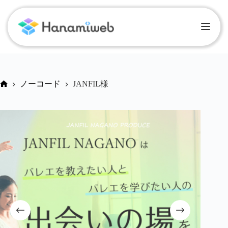
ノーコード
JANFIL様
ホ
ー
ム