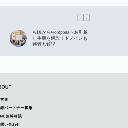
WIXからwordpressへお引越
し手順を解説！ドメインも
移管も解説
BOUT
運営者
登録パートナー募集
INE無料相談
お問い合わせ