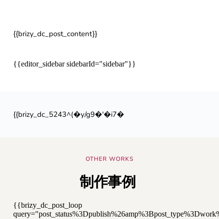
{{brizy_dc_post_content}}
{{editor_sidebar sidebarId="sidebar"}}
{{brizy_dc_5243^(�y/g9�'�i7�
OTHER WORKS
制作事例 
{{brizy_dc_post_loop
query="post_status%3Dpublish%26amp%3Bpost_type%3Dwo