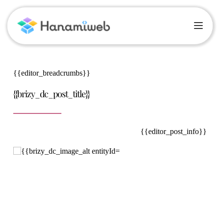
{{editor_breadcrumbs}}
{{brizy_dc_post_title}}
{{editor_post_info}}