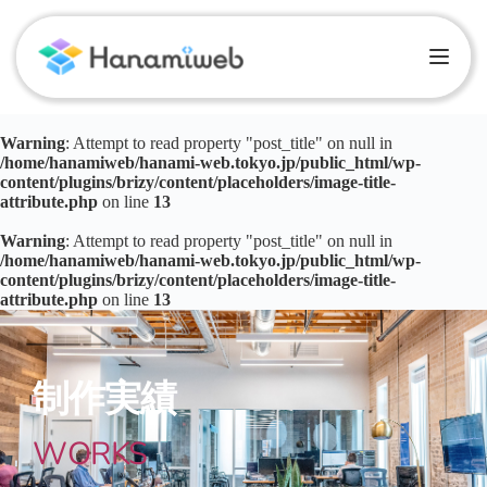
Warning
: Attempt to read property "post_title" on null in
/home/hanamiweb/hanami-web.tokyo.jp/public_html/wp-
content/plugins/brizy/content/placeholders/image-title-
attribute.php
on line
13
Warning
: Attempt to read property "post_title" on null in
/home/hanamiweb/hanami-web.tokyo.jp/public_html/wp-
content/plugins/brizy/content/placeholders/image-title-
attribute.php
on line
13
制作実績
WORKS 