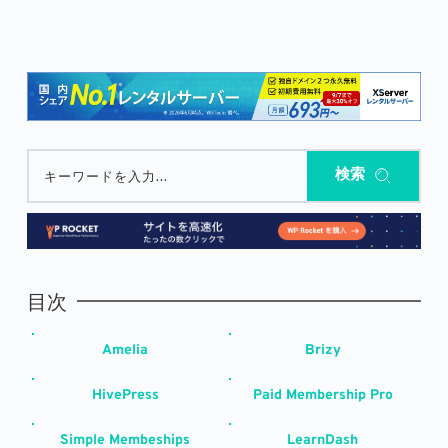
検索
キーワードを入力...
目次
Amelia
Brizy
HivePress
Paid Membership Pro
Simple Membeships
LearnDash