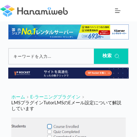
コ
ン
テ
ン
ツ
へ
ス
キ
ッ
検索
キーワードを入力...
プ
ホーム
E-ラーニングプラグイン
LMSプラグインTutorLMSのEメール設定について解説
しています