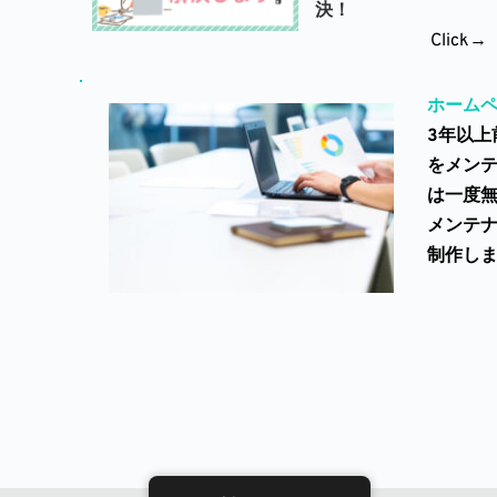
決！
Click→
ホーム
3年以上
をメン
は一度
メンテ
制作し