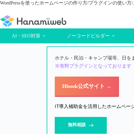
コ
WordPressを使ったホームページの作り方/プラグインの使い
ン
テ
ン
ツ
へ
AI・SEO対策
ノーコードビルダー
ス
キ
ッ
ホテル・民泊・キャンプ場等、日をまた
プ
※有料プラグインとなっております 
Hbook公式サイト →
IT導入補助金を活用したホームペー
無料相談