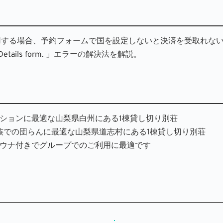
する場合、予約フォームで国を設定しないと決済を受取れないです。「When 
in the Details form. 」エラーの解決法を解説。
ケーションに最適な山梨県白州にある1棟貸し切り別荘
族での団らんに最適な山梨県道志村にある1棟貸し切り別荘
サウナ付きでグループでのご利用に最適です 