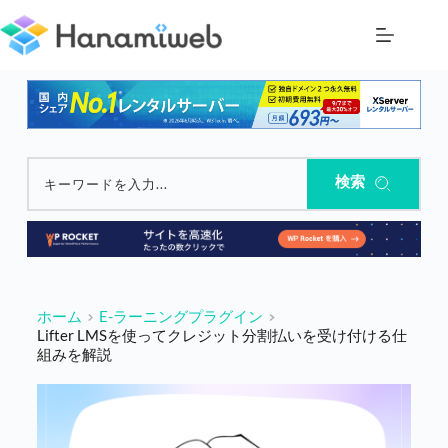
コ
ン
テ
ン
ツ
へ
ス
キ
ッ
検索
キーワードを入力...
プ
ホーム
E-ラーニングプラグイン
Lifter LMSを使ってクレジット分割払いを受け付ける仕
組みを解説