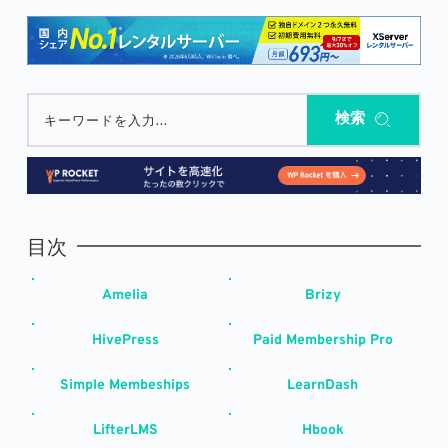
検索
キーワードを入力...
目次
Amelia
Brizy
HivePress
Paid Membership Pro
Simple Membeships
LearnDash
LifterLMS
Hbook