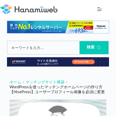
コ
ン
テ
ン
ツ
へ
ス
キ
ッ
検索
キーワードを入力...
プ
ホーム
マッチングサイト構築
WordPressを使ったマッチングホームページの作り方
【HivePress】ユーザープロフィール画像を必須に変更