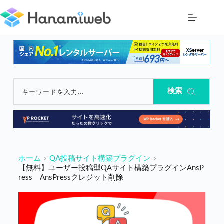
コ
ン
テ
ン
ツ
へ
ス
キ
ッ
検索
キーワードを入力...
プ
ホーム
QA投稿サイト構築プラグイン
【無料】ユーザー投稿型QAサイト構築プラグインAnsP
ress AnsPressクレジット削除