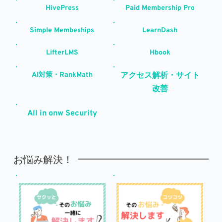
HivePress
Paid Membership Pro
Simple Membeships
LearnDash
LifterLMS
Hbook
AI対策・RankMath
アクセス解析・サイト
改善
All in onw Security
お悩み解決！