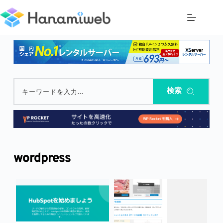
コ
ン
テ
ン
ツ
へ
ス
キ
ッ
検索
キーワードを入力...
プ
wordpress