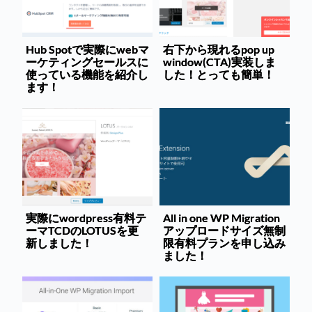
Hub Spotで実際にwebマ
右下から現れるpop up
ーケティングセールスに
window(CTA)実装しま
使っている機能を紹介し
した！とっても簡単！
ます！
実際にwordpress有料テ
All in one WP Migration
ーマTCDのLOTUSを更
アップロードサイズ無制
新しました！
限有料プランを申し込み
ました！