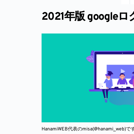
2021年版 googl
HanamiWEB代表のmisa(
@hanami_web
)で