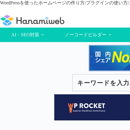
コ
WordPressを使ったホームページの作り方/プラグインの使い
ン
テ
ン
ツ
へ
AI・SEO対策
ノーコードビルダー
ス
キ
ッ
プ
キーワードを入力...