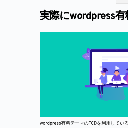
実際にwordpres
wordpress有料テーマのTCDを利用し