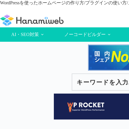
コ
WordPressを使ったホームページの作り方/プラグインの使い
ン
テ
ン
ツ
へ
AI・SEO対策
ノーコードビルダー
ス
キ
ッ
プ
キーワードを入力...